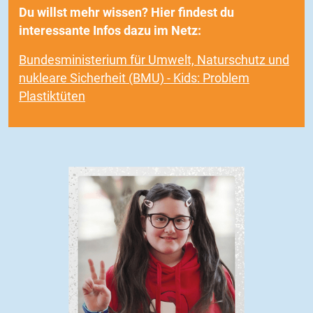
Du willst mehr wissen? Hier findest du
interessante Infos dazu im Netz:
Bundesministerium für Umwelt, Naturschutz und
nukleare Sicherheit (BMU) - Kids: Problem
Plastiktüten