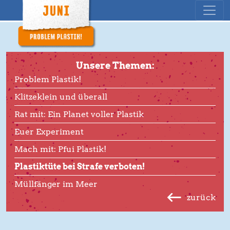
Unsere Themen:
Problem Plastik!
Klitzeklein und überall
Rat mit: Ein Planet voller Plastik
Euer Experiment
Mach mit: Pfui Plastik!
Plastiktüte bei Strafe verboten!
Müllfänger im Meer
zurück